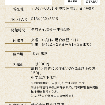
〒047-0031 小樽市色内3丁目7番8号
所在地
0134（22）3316
TEL/FAX
午前9時30分〜午後5時
開館時間
火曜日（祝日の場合は翌平日）
休館日
年末年始（12月29日から1月3日まで）
10台 無料
駐車場
一般300円
入館料
高校生・市内にお住まいの70歳以上の方
150円
中学生以下無料
※団体利用（20人以上）の方は2割引です
※身体障害者手帳、療育手帳又は精神障害者保健福
祉手帳をお持ちの方、
およびその介護者の方は無料です
株式会社日比谷花壇