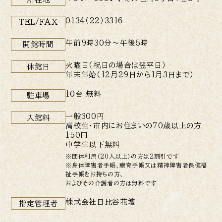
0134（22）3316
TEL/FAX
午前9時30分〜午後5時
開館時間
火曜日（祝日の場合は翌平日）
休館日
年末年始（12月29日から1月3日まで）
10台 無料
駐車場
一般300円
入館料
高校生・市内にお住まいの70歳以上の方
150円
中学生以下無料
※団体利用（20人以上）の方は2割引です
※身体障害者手帳、療育手帳又は精神障害者保健福
祉手帳をお持ちの方、
およびその介護者の方は無料です
株式会社日比谷花壇
指定管理者