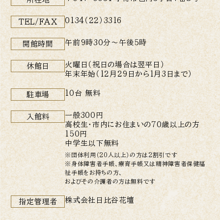
0134（22）3316
TEL/FAX
午前9時30分〜午後5時
開館時間
火曜日（祝日の場合は翌平日）
休館日
年末年始（12月29日から1月3日まで）
10台 無料
駐車場
一般300円
入館料
高校生・市内にお住まいの70歳以上の方
150円
中学生以下無料
※団体利用（20人以上）の方は2割引です
※身体障害者手帳、療育手帳又は精神障害者保健福
祉手帳をお持ちの方、
およびその介護者の方は無料です
株式会社日比谷花壇
指定管理者