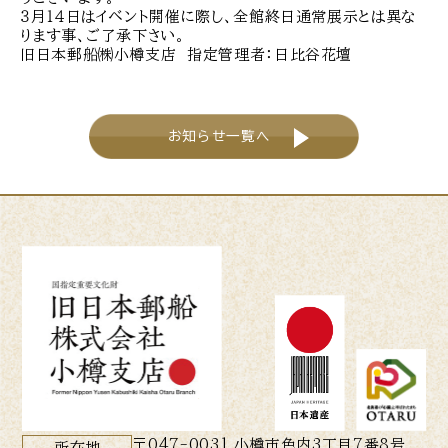
３月１４日はイベント開催に際し、全館終日通常展示とは異な
ります事、ご了承下さい。
旧日本郵船㈱小樽支店 指定管理者：日比谷花壇
お知らせ一覧へ
〒047-0031 小樽市色内3丁目7番8号
所在地