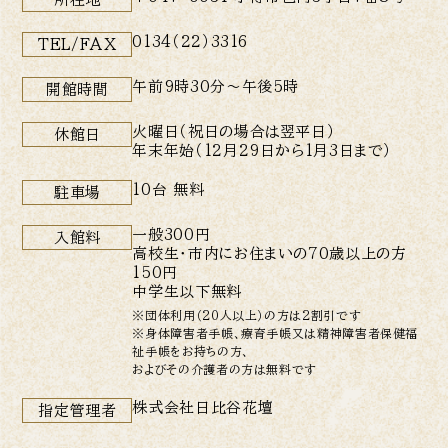
0134（22）3316
TEL/FAX
午前9時30分〜午後5時
開館時間
火曜日（祝日の場合は翌平日）
休館日
年末年始（12月29日から1月3日まで）
10台 無料
駐車場
一般300円
入館料
高校生・市内にお住まいの70歳以上の方
150円
中学生以下無料
※団体利用（20人以上）の方は2割引です
※身体障害者手帳、療育手帳又は精神障害者保健福
祉手帳をお持ちの方、
およびその介護者の方は無料です
株式会社日比谷花壇
指定管理者