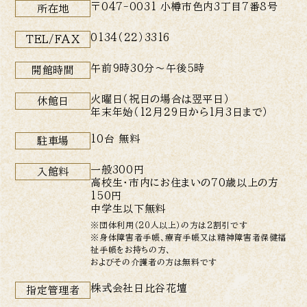
〒047-0031 小樽市色内3丁目7番8号
所在地
0134（22）3316
TEL/FAX
午前9時30分〜午後5時
開館時間
火曜日（祝日の場合は翌平日）
休館日
年末年始（12月29日から1月3日まで）
10台 無料
駐車場
一般300円
入館料
高校生・市内にお住まいの70歳以上の方
150円
中学生以下無料
※団体利用（20人以上）の方は2割引です
※身体障害者手帳、療育手帳又は精神障害者保健福
祉手帳をお持ちの方、
およびその介護者の方は無料です
株式会社日比谷花壇
指定管理者