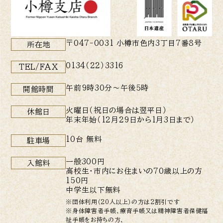
〒047-0031 小樽市色内3丁目7番8号
所在地
0134（22）3316
TEL/FAX
午前9時30分〜午後5時
開館時間
火曜日（祝日の場合は翌平日）
休館日
年末年始（12月29日から1月3日まで）
10台 無料
駐車場
一般300円
入館料
高校生・市内にお住まいの70歳以上の方
150円
中学生以下無料
※団体利用（20人以上）の方は2割引です
※身体障害者手帳、療育手帳又は精神障害者保健福
祉手帳をお持ちの方、