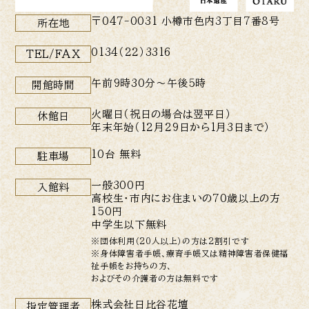
〒047-0031 小樽市色内3丁目7番8号
所在地
0134（22）3316
TEL/FAX
午前9時30分〜午後5時
開館時間
火曜日（祝日の場合は翌平日）
休館日
年末年始（12月29日から1月3日まで）
10台 無料
駐車場
一般300円
入館料
高校生・市内にお住まいの70歳以上の方
150円
中学生以下無料
※団体利用（20人以上）の方は2割引です
※身体障害者手帳、療育手帳又は精神障害者保健福
祉手帳をお持ちの方、
およびその介護者の方は無料です
株式会社日比谷花壇
指定管理者