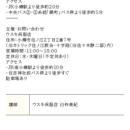
アクセス
・JR小樽駅より徒歩約20分
・中央バス②・③系統「錦町」バス停より徒歩約5分
⸻
主催・お問い合わせ
ウスキ呉服店
住所：小樽市住ノ江2丁目2番7号
（旧カトリック住ノ江教会・十字路〈旧佐々木静二邸〉内）
営業時間：11:00～18:00
定休日：水・木曜日（不定休あり）
アクセス
・JR南小樽駅より徒歩約10分
・住吉神社前バス停より徒歩すぐ
駐車場あり
講師
ウスキ呉服店 臼杵美紀