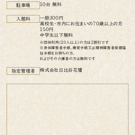
10台 無料
駐車場
一般300円
入館料
高校生・市内にお住まいの70歳以上の方
150円
中学生以下無料
※団体利用（20人以上）の方は2割引です
※身体障害者手帳、療育手帳又は精神障害者保健福
祉手帳をお持ちの方、
およびその介護者の方は無料です
株式会社日比谷花壇
指定管理者