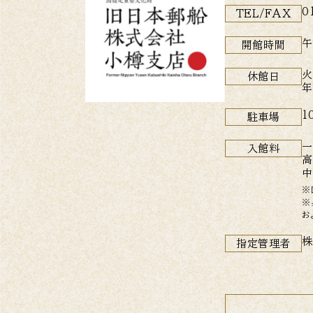
0
TEL/FAX
午
開館時間
火
休館日
年
1
駐車場
一
入館料
高
中
※
※
お
株
指定管理者