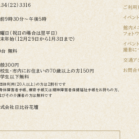
134（22）3316
ご利用
イベン
前9時30分〜午後5時
館内メ
曜日（祝日の場合は翌平日）
フォト
末年始（12月29日から1月3日まで）
イベン
撮影に
0台 無料
交通ア
般300円
お問合
校生・市内にお住まいの70歳以上の方150円
学生以下無料
団体利用（20人以上）の方は2割引です
身体障害者手帳、療育手帳又は精神障害者保健福祉手帳をお持ちの方、
よびその介護者の方は無料です
式会社日比谷花壇