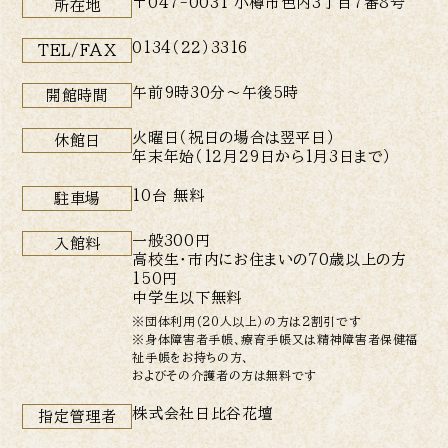
〒047-0031 小樽市色内3丁目7番8号
所在地
0134（22）3316
TEL/FAX
午前9時30分〜午後5時
開館時間
火曜日（祝日の場合は翌平日）
休館日
年末年始（12月29日から1月3日まで）
10台 無料
駐車場
一般300円
入館料
高校生・市内にお住まいの70歳以上の方
150円
中学生以下無料
※団体利用（20人以上）の方は2割引です
※身体障害者手帳、療育手帳又は精神障害者保健福
祉手帳をお持ちの方、
およびその介護者の方は無料です
株式会社日比谷花壇
指定管理者